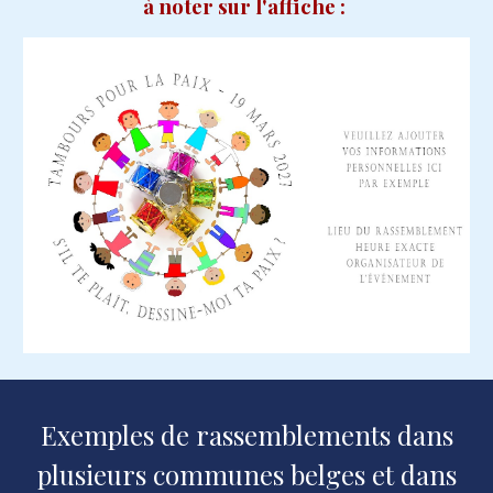
à noter sur l'affiche :
Exemples de rassemblements dans
plusieurs communes
belges
et dans