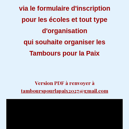
via le formulaire d'inscription
pour les écoles
et tout type
d'organisation
qui souhaite organiser les
Tambours pour la Paix
Version PDF à renvoyer à
tambourspourlapaix2027@gmail.com