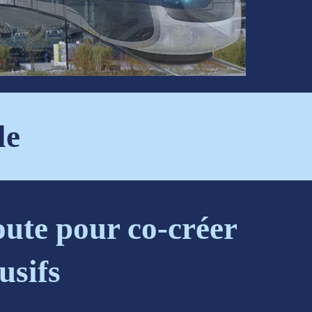
le
coute pour co-créer
usifs