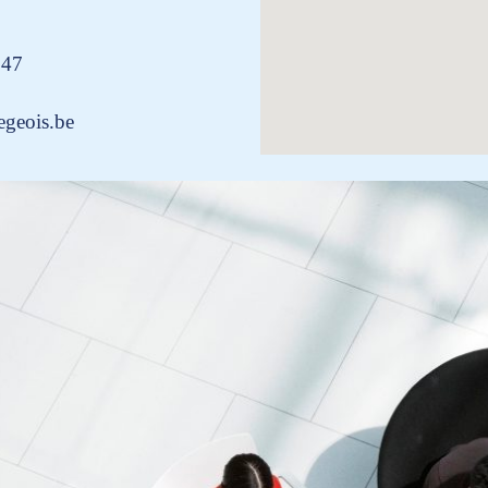
 47
egeois.be