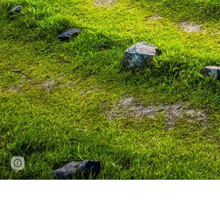
Page
Google Sites
Report abuse
updated